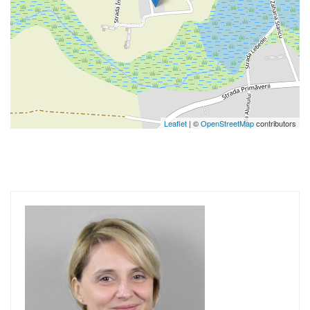
Leaflet
| ©
OpenStreetMap
contributors