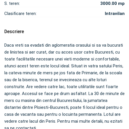
S. teren:
3000.00 mp
Clasificare teren:
Intravilan
Descriere
Daca vreti sa evadati din aglomeratia orasului si sa va bucurati
de linistea si aer curat, dar cu acces usor catre Bucuresti, cu
toate facilitatile necesare unei vieti moderne si confortabile,
atunci acest teren este locul ideal. Situat in vatra satului Peris,
la cateva minute de mers pe jos fata de Primarie, de la scoala
sau de la biserica, terenul se invecineaza cu alte loturi
construite. Are vedere catre lac, toate utilitatile sunt foarte
aproape. Accesul se face pe drum asfaltat. La 30 de minute de
mers cu masina din centrul Bucurestiului, la jumatatea
distantei dintre Ploiesti-Bucuresti, poate fi locul ideal pentru o
casa de vacanta sau pentru o locuinta permanenta. Lotul are
vedere catre lacul din Peris. Pentru mai multe detalii, nu ezitati
sa ne contactati.