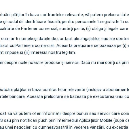
 efectuării plăților în baza contractelor relevante, vă putem prelucra da
e și codul de identificare fiscală, pentru persoanele înregistrate în
itate de Partener comercial, sunteți parte, (ii) obligații legale care n
 cum ar fi numele și datele de contact ale angajaților sau ale contrac
act cu Partenerii comerciali. Această prelucrare se bazează pe (i) e
nt impuse și (iii) interesul nostru legitim.
i despre noile noastre produse și servicii. Dacă nu mai doriți să pri
și efectuării plăților în baza contractelor relevante (inclusiv a abonam
datele bancare. Această prelucrare se bazează pe executarea unui contr
cât să vă putem oferi informații despre bunuri sau servicii care con
sau prin notificări push prin intermediul Aplicațiilor Mobile (după ca
au unei negocieri cu dumneavoastră în vederea vânzării, cu excepția ca