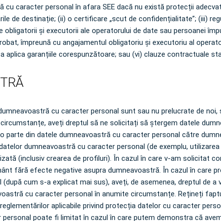
 caracter personal în afara SEE dacă nu există protecții adecvate, 
e de destinație; (ii) o certificare „scut de confidențialitate”; (iii) re
bligatorii și executorii ale operatorului de date sau persoanei împu
probat, împreună cu angajamentul obligatoriu și executoriu al operato
e a aplica garanțiile corespunzătoare; sau (vi) clauze contractuale
STRĂ
e dumneavoastră cu caracter personal sunt sau nu prelucrate de noi
 circumstanțe, aveți dreptul să ne solicitați să ștergem datele dum
ăm o parte din datele dumneavoastră cu caracter personal către dumne
datelor dumneavoastră cu caracter personal (de exemplu, utilizarea p
zată (inclusiv crearea de profiluri). În cazul în care v-am solicitat
ământ fără efecte negative asupra dumneavoastră. În cazul în care 
 (după cum s-a explicat mai sus), aveți, de asemenea, dreptul de a 
avoastră cu caracter personal în anumite circumstanțe. Rețineți fap
r și reglementărilor aplicabile privind protecția datelor cu caracter p
 personal poate fi limitat în cazul în care putem demonstra că ave