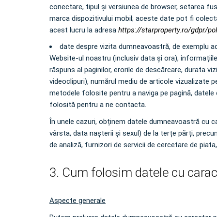
conectare, tipul și versiunea de browser, setarea fusul
marca dispozitivului mobil; aceste date pot fi colecta
acest lucru la adresa
https://starproperty.ro/gdpr/po
date despre vizita dumneavoastră, de exemplu ace
Website-ul noastru (inclusiv data și ora), informațiile
răspuns al paginilor, erorile de descărcare, durata v
videoclipuri), numărul mediu de articole vizualizate pe
metodele folosite pentru a naviga pe pagină, datele 
folosită pentru a ne contacta.
În unele cazuri, obținem datele dumneavoastră cu car
vârsta, data nașterii și sexul) de la terțe părți, precu
de analiză, furnizori de servicii de cercetare de piata,
3. Cum folosim datele cu caracte
Aspecte generale