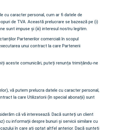
tele cu caracter personal, cum ar fi datele de
 scopuri de TVA. Această prelucrare se bazează pe (i)
e sunt impuse și (iii) interesul nostru legitim.
tanților Partenerilor comerciali în scopul
xecutarea unui contract la care Partenerii
miți aceste comunicări, puteți renunța trimițându-ne
entelor), vă putem prelucra datele cu caracter personal,
act la care Utilizatorii (în special abonații) sunt
siderăm că vă interesează. Dacă sunteți un client
z) cu informații despre bunuri și servicii similare cu
zului în care ați optat altfel anterior. Dacă sunteți