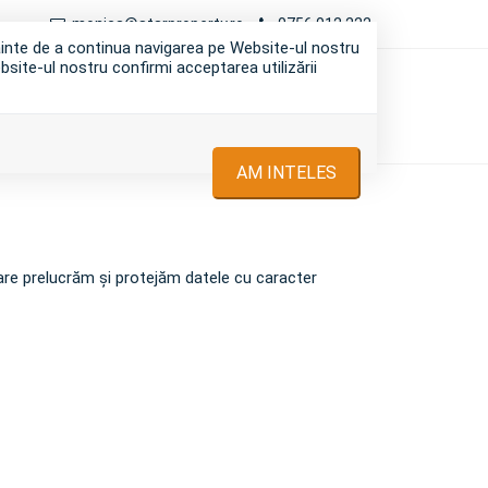
monica@starproperty.ro
0756 012 222
nainte de a continua navigarea pe Website-ul nostru
bsite-ul nostru confirmi acceptarea utilizării
I
INCHIRIERI
DESPRE NOI
CONTACT
AM INTELES
are prelucrăm și protejăm datele cu caracter