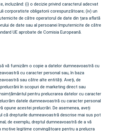
incluzând: (i) o decizie privind caracterul adecvat
guli corporatiste obligatorii corespunzătoare; (iv) un
ternicite de către operatorul de date din țara aflată
rului de date sau al persoanei împuternicite de către
 standard UE aprobate de Comisia Europeană.
, să vă furnizăm o copie a datelor dumneavoastră cu
neavoastră cu caracter personal sau, în baza
avoastră sau către alte entități. Aveți, de
relucrării în scopuri de marketing direct sau
 consimțământul pentru prelucrarea datelor cu caracter
prelucrăm datele dumneavoastră cu caracter personal
vă opune acestei prelucrări. De asemenea, aveți
tul că drepturile dumneavoastră descrise mai sus pot
ersonal; de exemplu, dreptul dumneavoastră de a vă
m motive legitime convingătoare pentru a prelucra