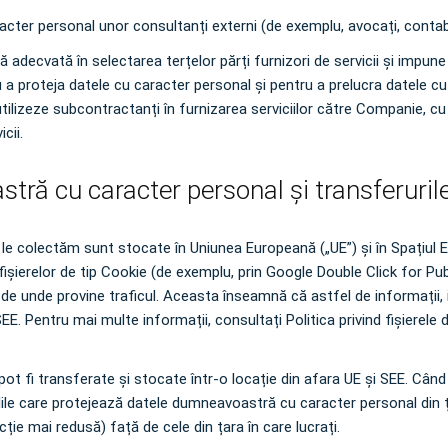
er personal unor consultanți externi (de exemplu, avocați, contabil
adecvată în selectarea terțelor părți furnizori de servicii și impune
 a proteja datele cu caracter personal și pentru a prelucra datele c
 utilizeze subcontractanți în furnizarea serviciilor către Companie, 
cii.
ră cu caracter personal și transferurile
le colectăm sunt stocate în Uniunea Europeană („UE”) și în Spațiul
fișierelor de tip Cookie (de exemplu, prin Google Double Click for Publi
e unde provine traficul. Aceasta înseamnă că astfel de informații, inc
SEE. Pentru mai multe informații, consultați Politica privind fișierele
pot fi transferate și stocate într-o locație din afara UE și SEE. Câ
regulile care protejează datele dumneavoastră cu caracter personal din
ție mai redusă) față de cele din țara în care lucrați.