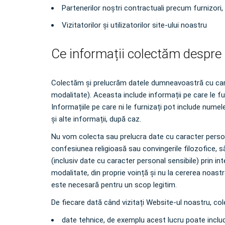
Partenerilor noştri contractuali precum furnizori, v
Vizitatorilor și utilizatorilor site-ului noastru
Ce informații colectăm despr
Colectăm și prelucrăm datele dumneavoastră cu carac
modalitate). Aceasta include informații pe care le fur
Informațiile pe care ni le furnizați pot include numel
și alte informații, după caz.
Nu vom colecta sau prelucra date cu caracter persona
confesiunea religioasă sau convingerile filozofice, s
(inclusiv date cu caracter personal sensibile) prin 
modalitate, din proprie voință și nu la cererea noa
este necesară pentru un scop legitim.
De fiecare dată când vizitați Website-ul noastru, 
date tehnice, de exemplu acest lucru poate includ