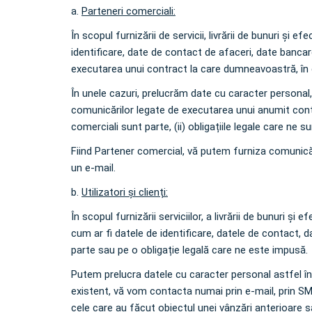
a.
Parteneri comerciali:
În scopul furnizării de servicii, livrării de bunuri și
identificare, date de contact de afaceri, date bancar
executarea unui contract la care dumneavoastră, în cal
În unele cazuri, prelucrăm date cu caracter personal,
comunicărilor legate de executarea unui anumit contr
comerciali sunt parte, (ii) obligațiile legale care ne su
Fiind Partener comercial, vă putem furniza comunicăr
un e-mail.
b.
Utilizatori și clienți:
În scopul furnizării serviciilor, a livrării de bunuri 
cum ar fi datele de identificare, datele de contact, 
parte sau pe o obligație legală care ne este impusă.
Putem prelucra datele cu caracter personal astfel în
existent, vă vom contacta numai prin e-mail, prin SMS 
cele care au făcut obiectul unei vânzări anterioare s