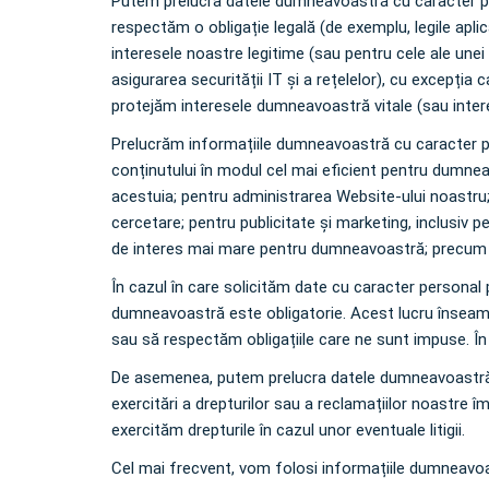
Putem prelucra datele dumneavoastră cu caracter pe
respectăm o obligație legală (de exemplu, legile aplic
interesele noastre legitime (sau pentru cele ale une
asigurarea securității IT și a rețelelor), cu excepț
protejăm interesele dumneavoastră vitale (sau interese
Prelucrăm informațiile dumneavoastră cu caracter pe
conținutului în modul cel mai eficient pentru dumne
acestuia; pentru administrarea Website-ului noastru; p
cercetare; pentru publicitate și marketing, inclusiv p
de interes mai mare pentru dumneavoastră; precum și
În cazul în care solicităm date cu caracter personal
dumneavoastră este obligatorie. Acest lucru înseamn
sau să respectăm obligațiile care ne sunt impuse. În 
De asemenea, putem prelucra datele dumneavoastră cu
exercitări a drepturilor sau a reclamațiilor noastre 
exercităm drepturile în cazul unor eventuale litigii.
Cel mai frecvent, vom folosi informațiile dumneavoas