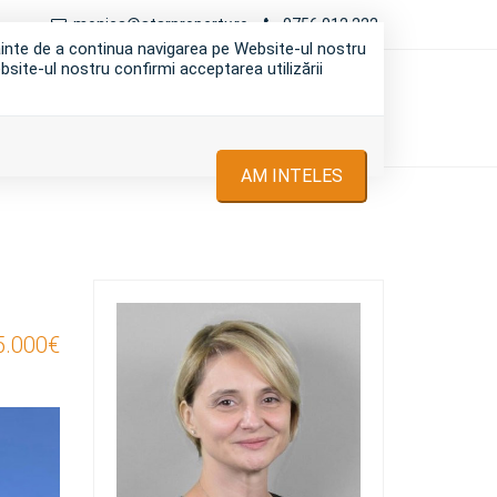
monica@starproperty.ro
0756 012 222
nainte de a continua navigarea pe Website-ul nostru
bsite-ul nostru confirmi acceptarea utilizării
I
INCHIRIERI
DESPRE NOI
CONTACT
AM INTELES
5.000€