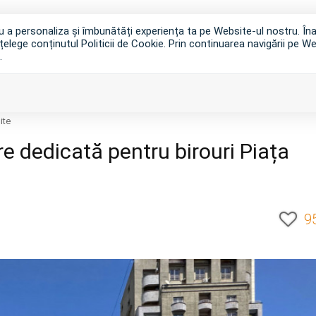
tru a personaliza și îmbunătăți experiența ta pe Website-ul nostru. Î
țelege conținutul Politicii de Cookie. Prin continuarea navigării pe We
.
VANZAR
ite
re dedicată pentru birouri Piața
9