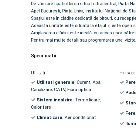
De vânzare spațiul birou situat ultracentral, Piața Na
Apel București, Piața Unirii, Institutul Național de Sta
Spațiul este în clădire dedicată de birouri, cu recepție
Această unitate este situată la etajul 7, este open 
Amplasarea clădirii este ideală, cu acces ușor către st
Pentru mai multe detalii sau programarea unei vizite,
Specificatii
Utilitati
Finisaje
Utilitati generale:
Curent, Apa,
Pere
Canalizare, CATV, Fibra optica
Pode
Sistem incalzire:
Termoficare,
Star
Calorifere
Fere
Climatizare:
Aer conditionat
Ilum