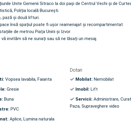
țiunile Unite Gemenii Sitraco la doi pași de Centrul Vechi și de Curte
tistică, Poliția locală București.
, pază și două lifturi.
space însă spațiul poate fi ușor reamenajat și recompartimentat.
ațiile de metrou Piața Unirii și Izvor.
 vă invităm să ne sunați sau să ne lăsați un mesaj.
Dotari
ti:
Vopsea lavabila, Faianta
Mobilat:
Nemobilat
le:
Gresie
Imobil:
Lift
e:
Buna
Servicii:
Administrare, Curat
Paza, Supraveghere video
stre:
PVC
inat:
Aplice, Lumina naturala