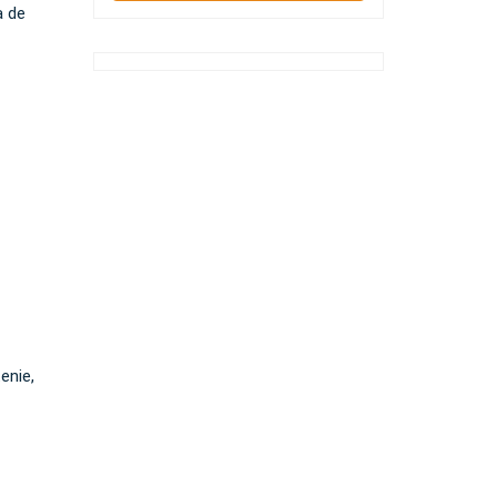
a de
enie,