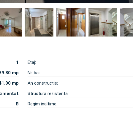
1
Etaj:
39.80 mp
Nr. bai:
41.00 mp
An constructie:
timentat
Structura rezistenta:
B
Regim inaltime: