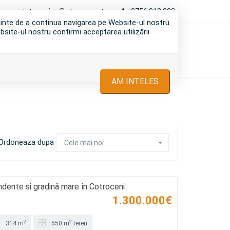
monica@starproperty.ro
0756 012 222
nainte de a continua navigarea pe Website-ul nostru
bsite-ul nostru confirmi acceptarea utilizării
I
INCHIRIERI
DESPRE NOI
CONTACT
AM INTELES
Ordoneaza dupa
Cele mai noi
dente si gradină mare în Cotroceni
1.300.000€
2
2
314 m
550 m
teren