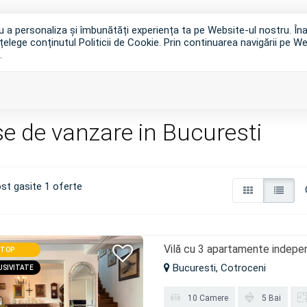
tru a personaliza și îmbunătăți experiența ta pe Website-ul nostru. Î
țelege conținutul Politicii de Cookie. Prin continuarea navigării pe We
.
VANZAR
e de vanzare in Bucuresti
st gasite 1 oferte
Vilă cu 3 apartamente indepen
TOP
Bucuresti, Cotroceni
USIVITATE
10 Camere
5 Bai