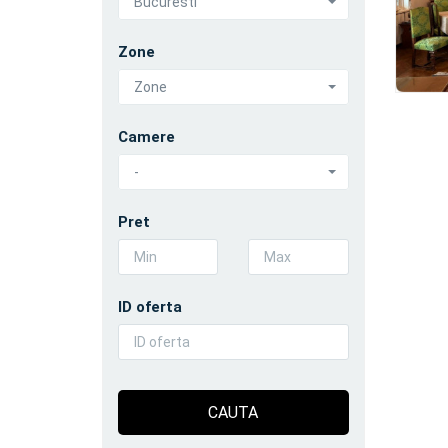
Bucuresti
Zone
Zone
Camere
-
Pret
ID oferta