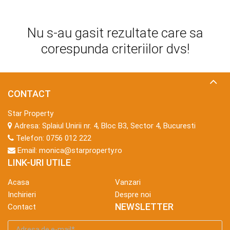
Nu s-au gasit rezultate care sa
corespunda criteriilor dvs!
CONTACT
Star Property
Adresa:
Splaiul Unirii nr. 4, Bloc B3, Sector 4, Bucuresti
Telefon:
0756 012 222
Email:
monica@starproperty.ro
LINK-URI UTILE
Acasa
Vanzari
Inchirieri
Despre noi
NEWSLETTER
Contact