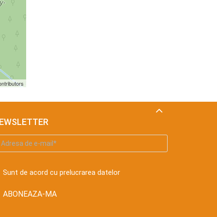
ntributors
EWSLETTER
Sunt de acord cu prelucrarea datelor