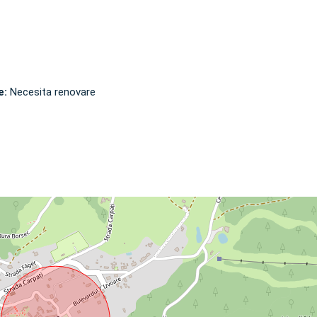
e:
Necesita renovare