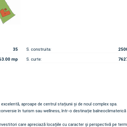
35
S. construita:
250
63.00 mp
S. curte:
762
 excelentă, aproape de centrul stațiunii și de noul complex spa.
onversie în turism sau wellness, într-o destinație balneoclimaterică 
investitori care apreciază locațiile cu caracter și perspectivă pe term