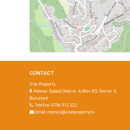
CONTACT
Star Property
Adresa:
Splaiul Unirii nr. 4, Bloc B3, Sector 4,
Bucuresti
Telefon:
0756 012 222
Email:
monica@starproperty.ro