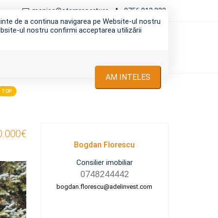
monica@starproperty.ro
0756 012 222
nainte de a continua navigarea pe Website-ul nostru
bsite-ul nostru confirmi acceptarea utilizării
I
INCHIRIERI
DESPRE NOI
CONTACT
AM INTELES
TOP
0.000€
Bogdan Florescu
Consilier imobiliar
0748244442
bogdan.florescu@adelinvest.com