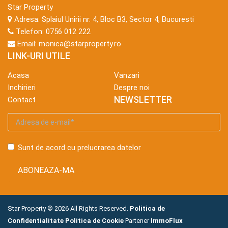
Star Property
Adresa:
Splaiul Unirii nr. 4, Bloc B3, Sector 4, Bucuresti
Telefon:
0756 012 222
Email:
monica@starproperty.ro
LINK-URI UTILE
Acasa
Vanzari
Inchirieri
Despre noi
NEWSLETTER
Contact
Sunt de acord cu prelucrarea datelor
Star Property © 2026 All Rights Reserved.
Politica de
Confidentialitate
Politica de Cookie
Partener
ImmoFlux